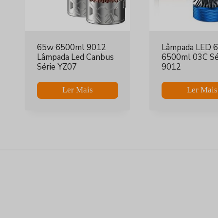
65w 6500ml 9012
Lâmpada LED 
Lâmpada Led Canbus
6500ml 03C Sé
Série YZ07
9012
Ler Mais
Ler Mais