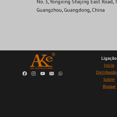
No. 3, Yongxing Shajing East Road, 
Guangzhou, Guangdong, China
Ligação
Início
Distribuido
Sobre
Blogue