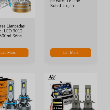
de Farol LED de
Substituição
res Lâmpadas
ol LED 9012
500ml Série
Ler Mais
Ler Mais