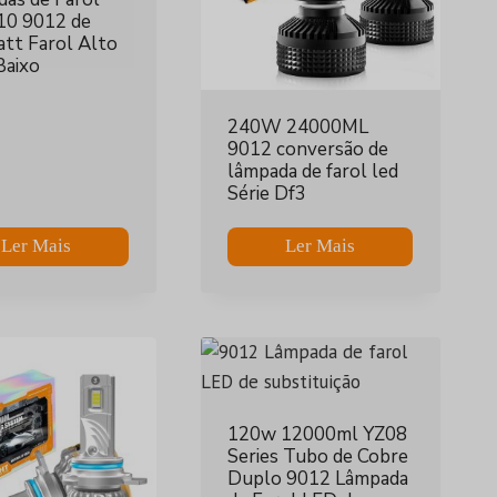
10 9012 de
tt Farol Alto
Baixo
240W 24000ML
9012 conversão de
lâmpada de farol led
Série Df3
Ler Mais
Ler Mais
120w 12000ml YZ08
Series Tubo de Cobre
Duplo 9012 Lâmpada