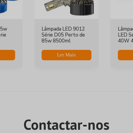
65w
Lâmpada LED 9012
Lâmpad
rie
Série D05 Perto de
LED S
85w 8500ml
40W 
Ler Mais
Contactar-nos