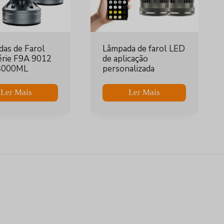
as de Farol
Lâmpada de farol LED
érie F9A 9012
de aplicação
4000ML
personalizada
Ler Mais
Ler Mais