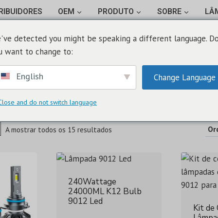
RIBUIDORES
OEM
PRODUTO
SOBRE
LÂ
ENVIAR INQUÉRITO
've detected you might be speaking a different language. D
u want to change to:
English
Change Language
012
Close and do not switch language
Ordenado
A mostrar todos os 15 resultados
por
último
240Wattage
24000ML K12 Bulb
9012 Led
Kit de
Lâmpad