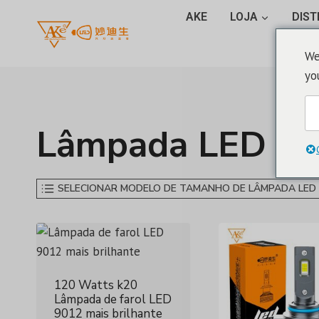
Saltar
AKE
LOJA
DIST
para
o
We
conteúdo
yo
Lâmpada LED 9
SELECIONAR MODELO DE TAMANHO DE LÂMPADA LED
120 Watts k20
Lâmpada de farol LED
9012 mais brilhante