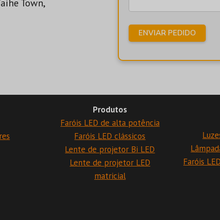
Taihe Town,
Produtos
Faróis LED de alta potência
Luze
res
Faróis LED clássicos
Lâmpad
Lente de projetor Bi LED
Faróis LE
Lente de projetor LED
matricial