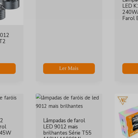
LED K
240Wa
Farol 
9012
 T2
Ler Mais
12
Lâmpadas de farol
rol
LED 9012 mais
8 45W
brilhantes Série T55