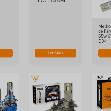
110W 11000ML
Melho
de Far
65w 6
D04
Ler Mais