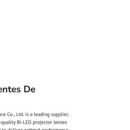
entes De
 Co., Ltd. is a leading supplier,
-quality Bi-LED projector lenses
d to deliver optimal performance