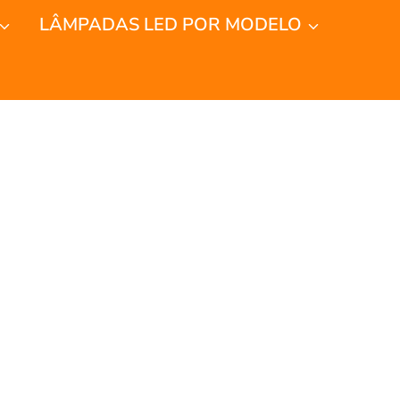
LÂMPADAS LED POR MODELO
alidade -
 Na China
h unique characteristics and benefits.