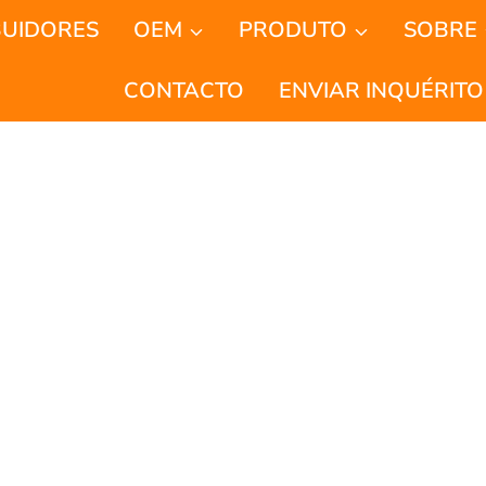
BUIDORES
OEM
PRODUTO
SOBRE
CONTACTO
ENVIAR INQUÉRITO
r Bi LED De Alta Qu
ecedor OEM De Topo
are two distinct automotive lighting technologies wit