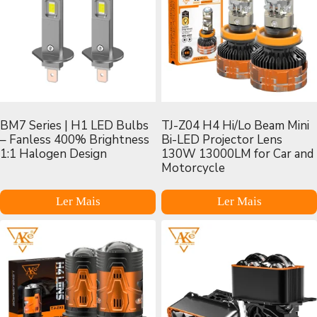
BM7 Series | H1 LED Bulbs
TJ-Z04 H4 Hi/Lo Beam Mini
– Fanless 400% Brightness
Bi-LED Projector Lens
1:1 Halogen Design
130W 13000LM for Car and
Motorcycle
Ler Mais
Ler Mais