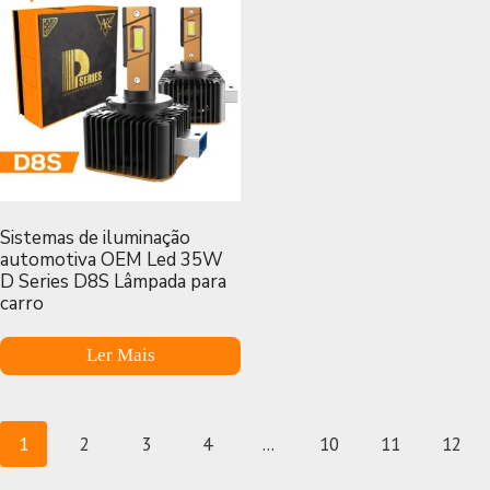
Sistemas de iluminação
automotiva OEM Led 35W
D Series D8S Lâmpada para
carro
Ler Mais
1
2
3
4
...
10
11
12