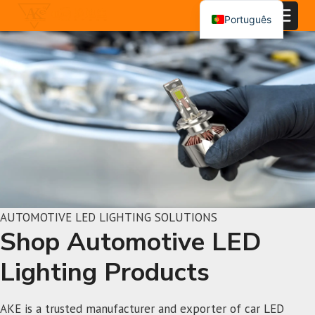
Saltar
Português
para
English
o
conteúdo
Español
العربية
AUTOMOTIVE LED LIGHTING SOLUTIONS
Shop Automotive LED
Lighting Products
AKE is a trusted manufacturer and exporter of car LED