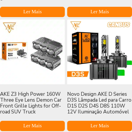
Ler Mais
Ler Mais
AKE Z3 High Power 160W
Novo Design AKE D Series
Three Eye Lens Demon Car
D3S Lâmpada Led para Carro
Front Grille Lights for Off-
D1S D2S D4S D8S 110W
road SUV Truck
12V Iluminação Automóvel
Ler Mais
Ler Mais