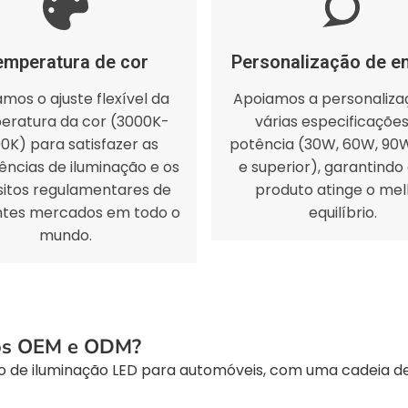
emperatura de cor
Personalização de e
mos o ajuste flexível da
Apoiamos a personaliza
eratura da cor (3000K-
várias especificaçõe
0K) para satisfazer as
potência (30W, 60W, 90
ências de iluminação e os
e superior), garantindo
sitos regulamentares de
produto atinge o mel
ntes mercados em todo o
equilíbrio.
mundo.
ços OEM e ODM?
ico de iluminação LED para automóveis, com uma cadeia 