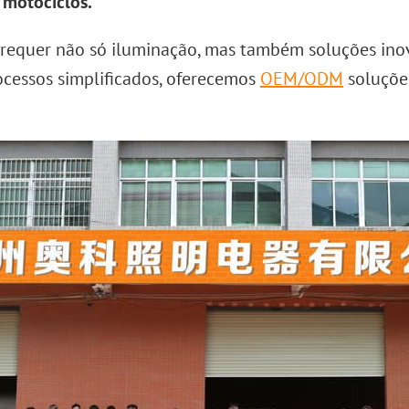
 motociclos.
quer não só iluminação, mas também soluções inovad
cessos simplificados, oferecemos
OEM/ODM
soluçõe