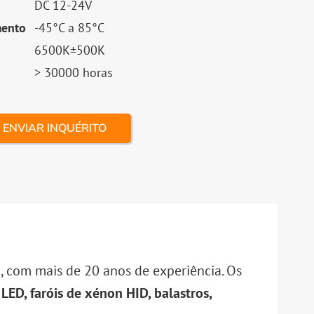
DC 12-24V
mento
-45°C a 85°C
6500K±500K
> 30000 horas
ENVIAR INQUÉRITO
, com mais de 20 anos de experiência. Os
 LED, faróis de xénon HID, balastros,