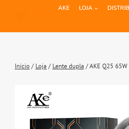
Saltar
AKE
LOJA
DISTRI
para
o
conteúdo
Início
/
Loja
/
Lente dupla
/
AKE Q25 65W 2