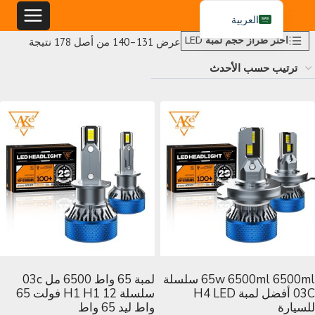
خطي
العربية
لى
اختر طراز حجم لمبة LED
تم
عرض 131–140 من أصل 178 نتيجة
English
لمحتوى
الفرز
Español
حسب
Português
الأحدث
65w 6500ml 6500ml سلسلة
لمبة 65 واط 6500 مل 03c
03C أفضل لمبة H4 LED
سلسلة H1 H1 12 فولت 65
للسيارة
واط ليد 65 واط