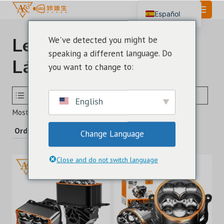
Saltar
Español
al
English
Contenido
Lente De Proyección
We've detected you might be
Português
speaking a different language. Do
Láser LED
العربية
you want to change to:
SELECCIONE EL TAMAÑO DE LA BOMBILLA LED
MODELO
English
Ordenado
Mostrando los 13 resultados
por
Change Language
los
últimos
Close and do not switch language