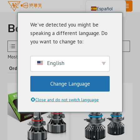
Saltar
Español
al
English
Contenido
Bombilla LED 9006
We've detected you might be
Português
speaking a different language. Do
العربية
you want to change to:
SELECCIONE EL TAMAÑO DE LA BOMBILLA LED
MODELO
Ordenado
Mostrando 1–15 de 18 resultados
English
por
los
Change Language
últimos
Close and do not switch language