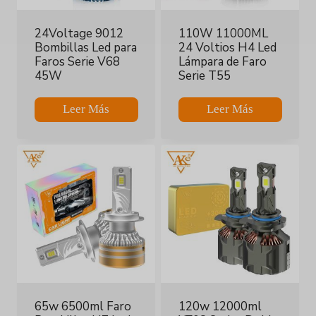
24Voltage 9012
110W 11000ML
Bombillas Led para
24 Voltios H4 Led
Faros Serie V68
Lámpara de Faro
45W
Serie T55
Leer Más
Leer Más
65w 6500ml Faro
120w 12000ml