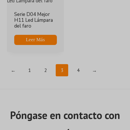
Serie D04 Mejor
H11 Led Lámpara
del faro
Leer Más
←
1
2
3
4
→
Póngase en contacto con