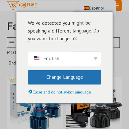
Saltar
Español
al
English
Contenido
Faros Led
We've detected you might be
Português
speaking a different language. Do
العربية
you want to change to:
SELECCIONE EL TAMAÑO DE LA BOMBILLA LED
MODELO
Ordenado
Mostrando 31–45 de 56 resultados
English
por
los
Change Language
últimos
Close and do not switch language