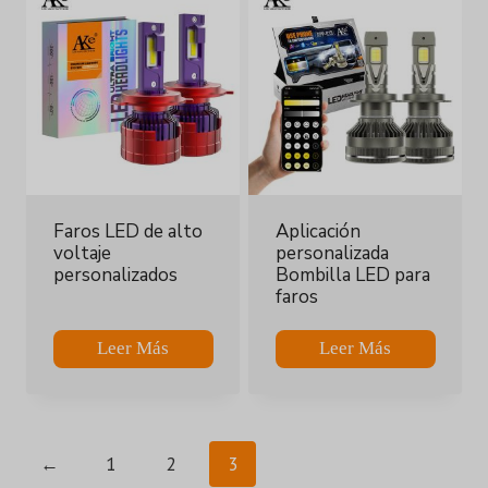
Faros LED de alto
Aplicación
voltaje
personalizada
personalizados
Bombilla LED para
faros
Leer Más
Leer Más
←
1
2
3