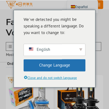
Saltar
Español
al
English
Contenido
Faros Led De Alto
We've detected you might be
Português
speaking a different language. Do
Voltaje
العربية
you want to change to:
SELECCIONE EL TAMAÑO DE LA BOMBILLA LED
MODELO
English
Ordenado
Mostrando 31–42 de 42 resultados
por
Change Language
los
últimos
Close and do not switch language