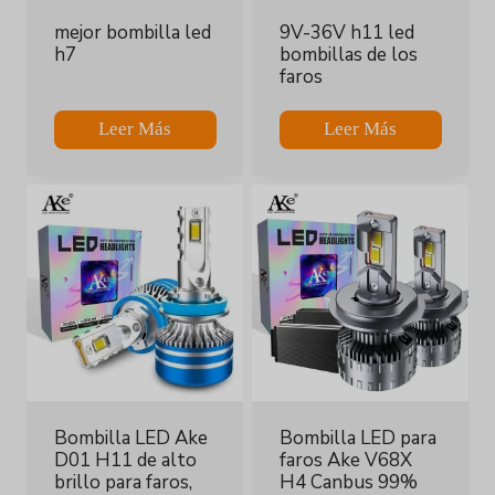
mejor bombilla led
9V-36V h11 led
h7
bombillas de los
faros
Leer Más
Leer Más
Bombilla LED Ake
Bombilla LED para
D01 H11 de alto
faros Ake V68X
brillo para faros,
H4 Canbus 99%