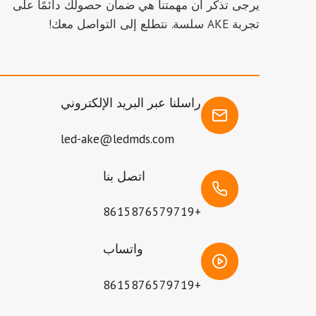
يرجى تذكر أن مهمتنا هي ضمان حصولك دائمًا على
تجربة AKE سلسة. نتطلع إلى التواصل معك!
راسلنا عبر البريد الإلكتروني
led-ake@ledmds.com
اتصل بنا
+8615876579719
واتساب
+8615876579719