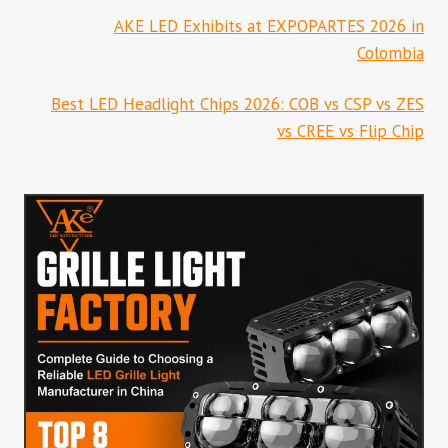
AKE LED Exhibits at EXPOPARTES 2026 in
Colombia
Best LED Headlight Chips 2026: COB vs CSP vs ZES
vs CREE vs Flip Chip