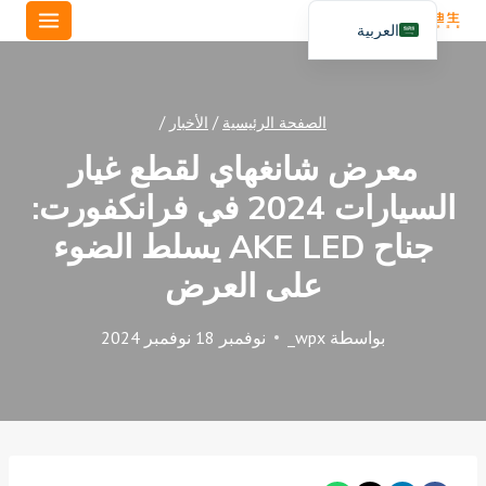
خطي
العربية
لى
English
لمحتوى
Español
الصفحة الرئيسية
/
الأخبار
/
Português
معرض شانغهاي لقطع غيار
السيارات 2024 في فرانكفورت:
جناح AKE LED يسلط الضوء
على العرض
بواسطة
wpx_
نوفمبر 18 نوفمبر 2024