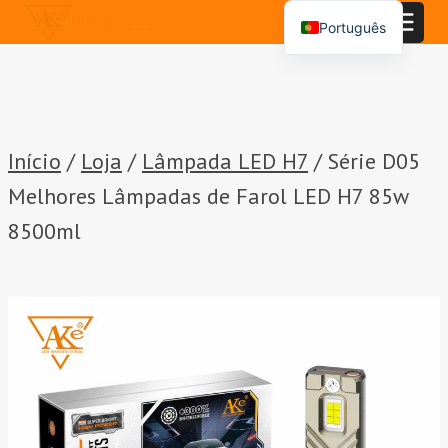
Saltar
Português
para
English
o
conteúdo
Español
العربية
Início
/
Loja
/
Lâmpada LED H7
/
Série D05
Melhores Lâmpadas de Farol LED H7 85w
8500ml