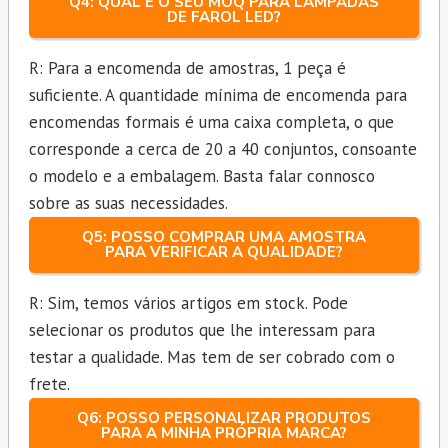
Q4: QUAL É O SEU MOQ PARA LÂMPADAS
DE FAROL LED?
R: Para a encomenda de amostras, 1 peça é
suficiente. A quantidade mínima de encomenda para
encomendas formais é uma caixa completa, o que
corresponde a cerca de 20 a 40 conjuntos, consoante
o modelo e a embalagem. Basta falar connosco
sobre as suas necessidades.
Q5: POSSO COMPRAR UMA AMOSTRA
PARA VERIFICAR A QUALIDADE?
R: Sim, temos vários artigos em stock. Pode
selecionar os produtos que lhe interessam para
testar a qualidade. Mas tem de ser cobrado com o
frete.
Q6: POSSO PERSONALIZAR PRODUTOS
PARA A MINHA PRÓPRIA MARCA?