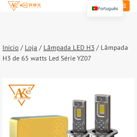
Saltar
Português
para
English
o
conteúdo
Español
العربية
Início
/
Loja
/
Lâmpada LED H3
/
Lâmpada
H3 de 65 watts Led Série YZ07