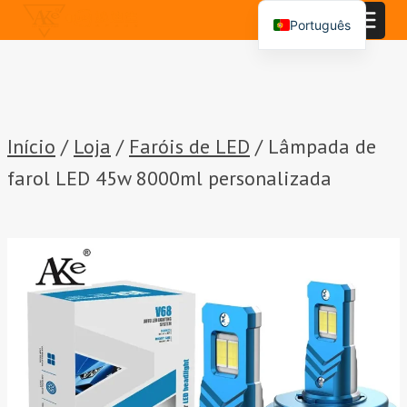
Saltar
Português
para
English
o
conteúdo
Español
العربية
Início
/
Loja
/
Faróis de LED
/
Lâmpada de
farol LED 45w 8000ml personalizada