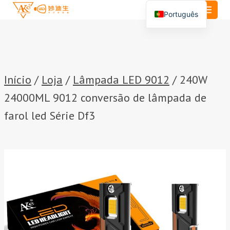
Saltar
Português
para
English
o
conteúdo
Español
العربية
Início
/
Loja
/
Lâmpada LED 9012
/
240W
24000ML 9012 conversão de lâmpada de
farol led Série Df3