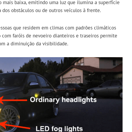
o mais baixa, emitindo uma luz que ilumina a superfície
 dos obstáculos ou de outros veículos à frente.
essoas que residem em climas com padrões climáticos
 com faróis de nevoeiro dianteiros e traseiros permite
m a diminuição da visibilidade.