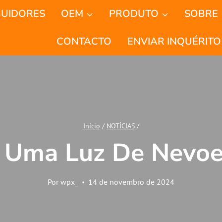
BUIDORES
OEM
PRODUTO
SOBRE
CONTACTO
ENVIAR INQUÉRITO
Início
/
NOTÍCIAS
/
 Uma Luz De Nevoe
Por
wpx_
14 de novembro de 2024