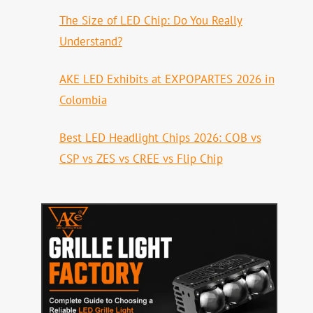
The Size of LED Chip: Do You Really
Understand?
AKE LED Exhibits at EXPOPARTES 2026 in
Colombia
Best LED Headlight Chips 2026: COB vs
CSP vs ZES vs CREE vs Flip Chip