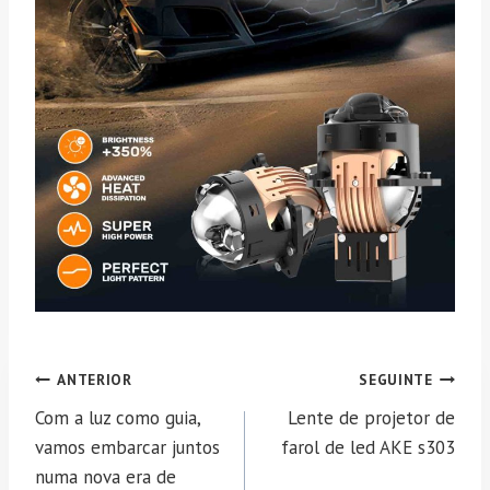
Navegação
ANTERIOR
SEGUINTE
de
Com a luz como guia,
Lente de projetor de
artigos
vamos embarcar juntos
farol de led AKE s303
numa nova era de