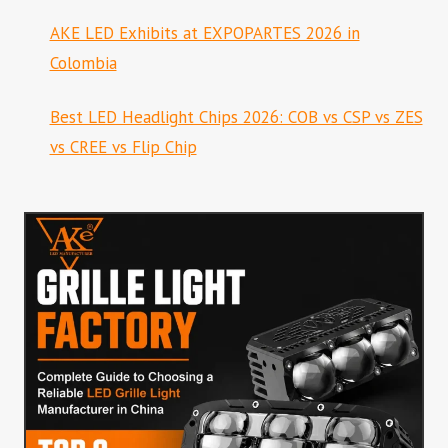
AKE LED Exhibits at EXPOPARTES 2026 in
Colombia
Best LED Headlight Chips 2026: COB vs CSP vs ZES
vs CREE vs Flip Chip