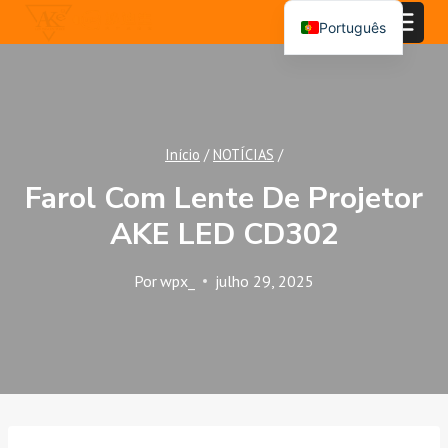
Saltar
Português
para
English
o
conteúdo
Español
العربية
Início
/
NOTÍCIAS
/
Farol Com Lente De Projetor
AKE LED CD302
Por
wpx_
julho 29, 2025