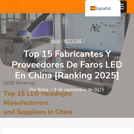
Saltar
Español
al
English
Contenido
Português
العربية
Inicio
/
NOTICIAS
/
Top 15 Fabricantes Y
Proveedores De Faros LED
En China [Ranking 2025]
Por
Bella
8 de septiembre de 2025