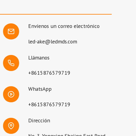
Envíenos un correo electrónico
led-ake@ledmds.com
Llámanos
+8615876579719
WhatsApp
+8615876579719
Dirección
No. 3, Yongxing Shajing East Road,