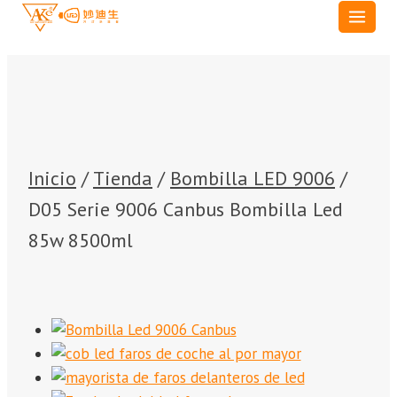
Saltar
al
Contenido
Inicio
/
Tienda
/
Bombilla LED 9006
/
D05 Serie 9006 Canbus Bombilla Led
85w 8500ml