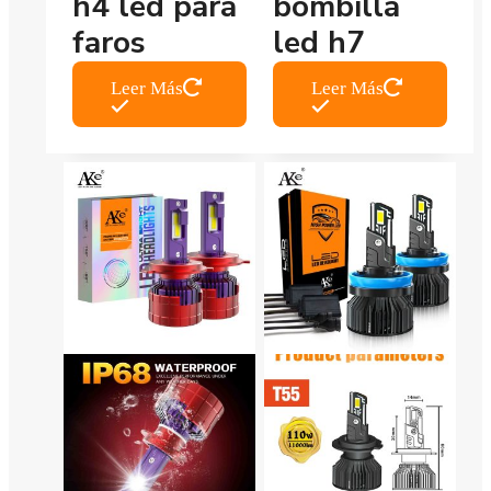
h4 led para
bombilla
faros
led h7
Leer Más
Leer Más