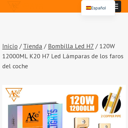
Saltar
Español
al
English
Contenido
Português
العربية
Inicio
/
Tienda
/
Bombilla Led H7
/
120W
12000ML K20 H7 Led Lámparas de los faros
del coche