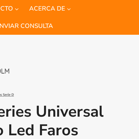
CTO
ACERCA DE
NVIAR CONSULTA
00LM
s Serie D
ries Universal
 Led Faros