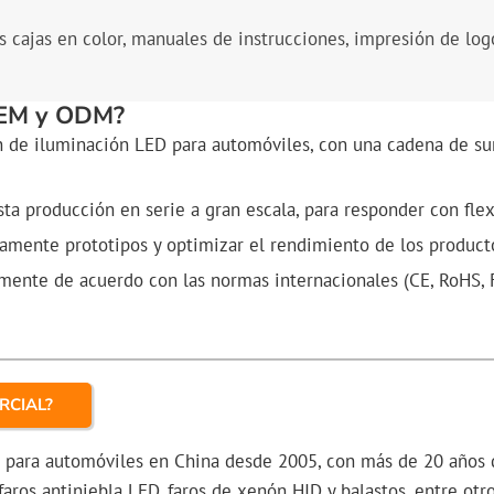
 cajas en color, manuales de instrucciones, impresión de logo
 OEM y ODM?
n de iluminación LED para automóviles, con una cadena de su
a producción en serie a gran escala, para responder con fle
amente prototipos y optimizar el rendimiento de los product
amente de acuerdo con las normas internacionales (CE, RoHS, F
RCIAL?
D para automóviles en China desde 2005, con más de 20 años 
, faros antiniebla LED, faros de xenón HID y balastos, entre o