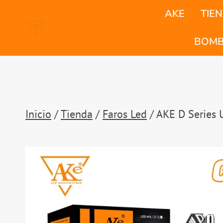
Saltar
AKE
TIE
al
Contenido
BOMB
Inicio
/
Tienda
/
Faros Led
/
AKE D Series 