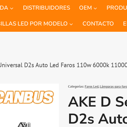
NDA
DISTRIBUIDORES
OEM
PRODU
ILLAS LED POR MODELO
CONTACTO
E
Universal D2s Auto Led Faros 110w 6000k 110
Categorías:
Faros Led
,
Lámparas para faro
AKE D Se
D2s Auto