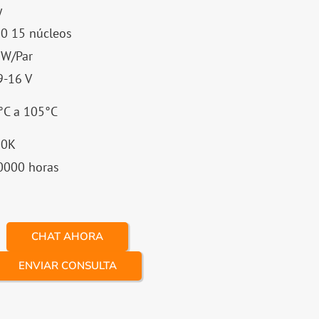
y
0 15 núcleos
W/Par
9-16 V
°C a 105°C
00K
0000 horas
CHAT AHORA
ENVIAR CONSULTA