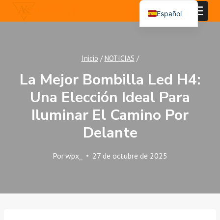
Saltar
Español
al
English
Contenido
Português
Inicio
/
NOTICIAS
/
العربية
La Mejor Bombilla Led H4:
Una Elección Ideal Para
Iluminar El Camino Por
Delante
Por
wpx_
27 de octubre de 2025