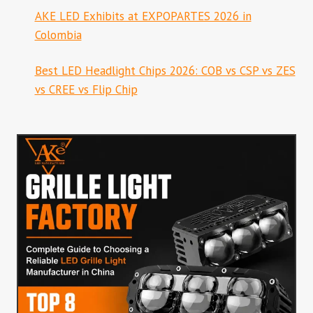
AKE LED Exhibits at EXPOPARTES 2026 in
Colombia
Best LED Headlight Chips 2026: COB vs CSP vs ZES
vs CREE vs Flip Chip