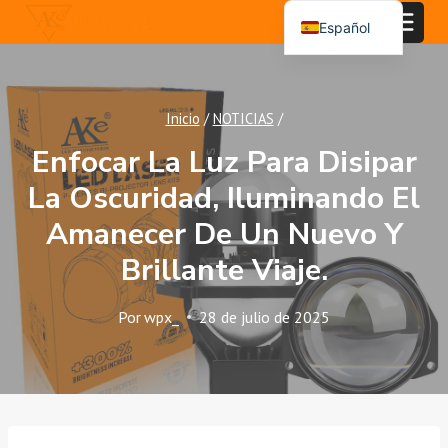
Saltar
Español
al
English
Contenido
Português
Inicio
/
NOTICIAS
/
العربية
Enfocar La Luz Para Disipar
La Oscuridad, Iluminando El
Amanecer De Un Nuevo Y
Brillante Viaje.
Por
wpx_
28 de julio de 2025