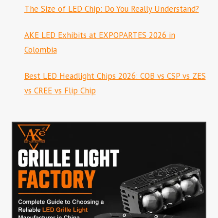
The Size of LED Chip: Do You Really Understand?
AKE LED Exhibits at EXPOPARTES 2026 in
Colombia
Best LED Headlight Chips 2026: COB vs CSP vs ZES
vs CREE vs Flip Chip