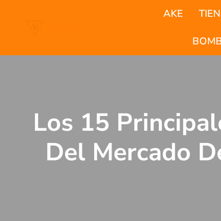
Saltar
AKE
TIE
al
Contenido
BOMB
Los 15 Principa
Del Mercado De