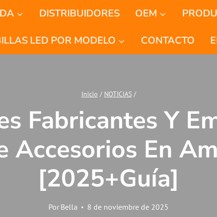
NDA
DISTRIBUIDORES
OEM
PRODU
ILLAS LED POR MODELO
CONTACTO
E
Inicio
/
NOTICIAS
/
les Fabricantes Y E
 Accesorios En Am
[2025+Guía]
Por
Bella
8 de noviembre de 2025