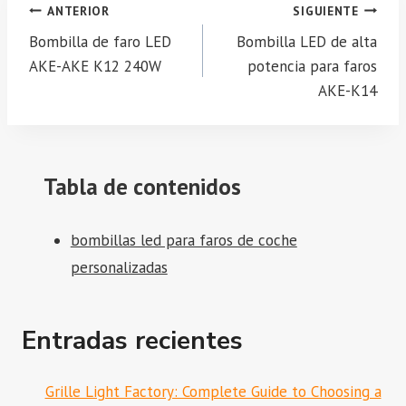
Navegación
ANTERIOR
SIGUIENTE
de
Bombilla de faro LED
Bombilla LED de alta
entradas
AKE-AKE K12 240W
potencia para faros
AKE-K14
Tabla de contenidos
bombillas led para faros de coche
personalizadas
Entradas recientes
Grille Light Factory: Complete Guide to Choosing a