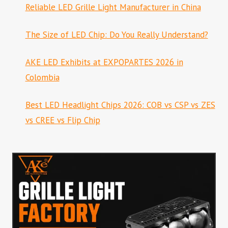
Reliable LED Grille Light Manufacturer in China
The Size of LED Chip: Do You Really Understand?
AKE LED Exhibits at EXPOPARTES 2026 in
Colombia
Best LED Headlight Chips 2026: COB vs CSP vs ZES
vs CREE vs Flip Chip