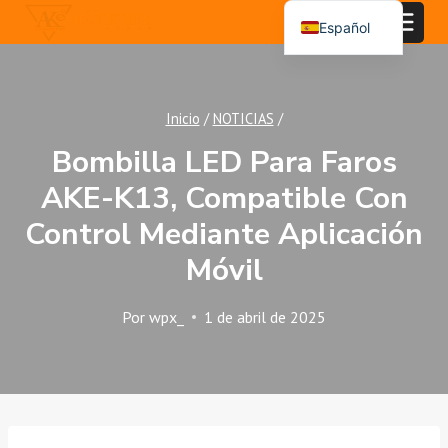
Saltar
Español
al
English
Contenido
Português
Inicio
/
NOTICIAS
/
العربية
Bombilla LED Para Faros
AKE-K13, Compatible Con
Control Mediante Aplicación
Móvil
Por
wpx_
1 de abril de 2025