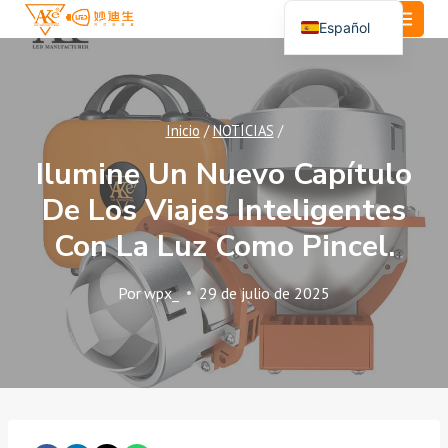
Saltar
Español
al
English
Contenido
Português
العربية
Inicio
/
NOTICIAS
/
Ilumine Un Nuevo Capítulo
De Los Viajes Inteligentes
Con La Luz Como Pincel.
Por
wpx_
29 de julio de 2025