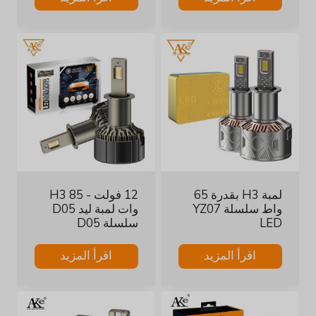
لمبة H3 بقدرة 65
12 فولت - H3 85
واط سلسلة YZ07
وات لمبة ليد D05
LED
سلسلة D05
اقرأ المزيد
اقرأ المزيد