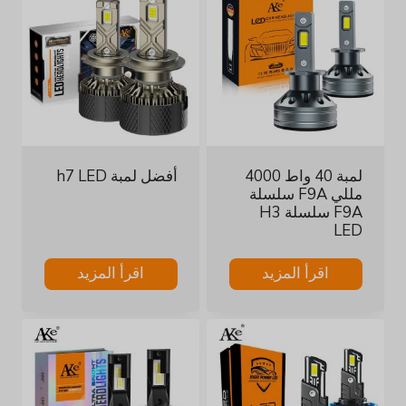
لمبة 40 واط 4000
أفضل لمبة h7 LED
مللي F9A سلسلة
F9A سلسلة H3
LED
اقرأ المزيد
اقرأ المزيد