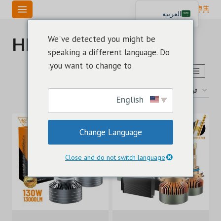
خطي
العربية
لى
English
لمحتوى
لمبة Hb4 LED
We've detected you might be
Español
speaking a different language. Do
Português
you want to change to:
اختر طراز حجم لمبة LED
تم
عرض ⁦14⁩ من كل النتائج
الفرز
English
حسب
الأحدث
Change Language
Close and do not switch language