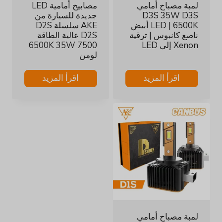
لمبة مصباح أمامي
مصابيح أمامية LED
D3S 35W D3S
جديدة للسيارة من
LED | 6500K أبيض
AKE سلسلة D2S
ناصع كانبوس | ترقية
D2S عالية الطاقة
Xenon إلى LED
6500K 35W 7500
لومن
اقرأ المزيد
اقرأ المزيد
لمبة مصباح أمامي