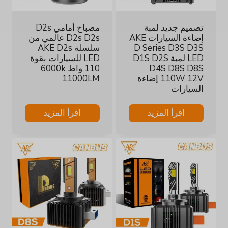
تصميم جديد لمبة
مصباح أمامي D2s
إضاءة السيارات AKE
D2s D2s عالمي من
D Series D3S D3S
سلسلة AKE D2s
LED لمبة D1S D2S
LED للسيارات بقوة
D4S D8S D8S
110 واط 6000k
110W 12V إضاءة
11000LM
السيارات
اقرأ المزيد
اقرأ المزيد