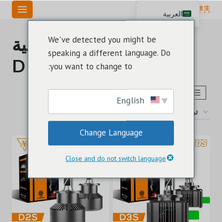
خطي
العربية
لى
English
لمحتوى
لمبات المصابيح الأمامية
We've detected you might be
Español
speaking a different language. Do
من السلسلة D
Português
you want to change to:
اختر طراز حجم لمبة LED
تم
عرض ⁦9⁩ من كل النتائج
English
الفرز
حسب
Change Language
الأحدث
Close and do not switch language