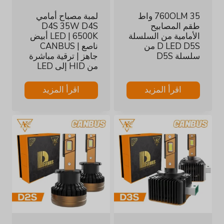
760OLM 35 واط
لمبة مصباح أمامي
طقم المصابيح
D4S 35W D4S
الأمامية من السلسلة
LED | 6500K أبيض
D LED D5S من
ناصع | CANBUS
سلسلة D5S
جاهز | ترقية مباشرة
من HID إلى LED
اقرأ المزيد
اقرأ المزيد