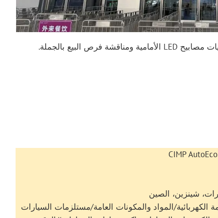
ندعوك بحرارة لزيارة جناحنا والاطلاع على أحدث ترقيات مصابيح LED الأمامية ومناقشة فرص البيع بالجملة.
ات، شينزين، الصين
 الكهربائية/المواد والمكونات العامة/مستلزمات السيارات