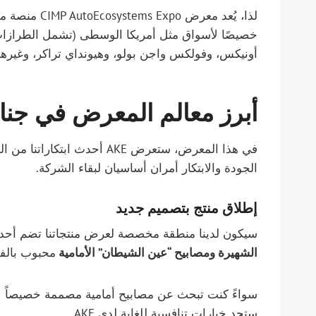
لذا، يُعد معر
خصيصًا لأسواق مثل أمريكا الوسطى (تشمل الطرازات 
أونيكس، وفولكس واجن بولو، وهيونداي تراكر، وغيرها)
أبرز معالم المعرض في جناح
في هذا المعرض، ستعرض AKE أحد
الجودة والابتكار أمران أساسيان لبقاء الشركة.
إطلاق منتج بتصميم جديد
سيكون لدينا منطقة مخصصة لعرض منتجاتنا تضم أحد
الشهيرة ومصابيح “عين الشيطان” الأمامية
محبوب بالفع
سواءً كنت تبحث عن مصابيح أمامية مصممة خصيصاً لأ
ستجد خيارات تنافسية للغاية لدى AKE.