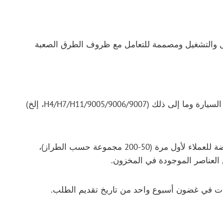
ل والتشغيل ومصممة للتعامل مع ظروف الطرق الصعبة
فريق AKE على استعداد لمناقشة المواصفات وتوافق السيارة وما إلى ذلك (H4/H7/H11/9005/9006/9007، إلخ)
نحن نقدم خيارات الحد الأدنى لكمية الطلبات المنخفضة للعملاء لأول مرة (50-200 مجموعة حسب الطراز)،
العناصر الموجودة في المخزون.
ات في غضون أسبوع واحد من تاريخ تقديم الطلب.