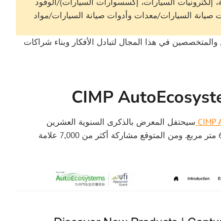
ية، إلكترونيات السيارات، إكسسوارات السيارات)/الوقود
ت صيانة السيارات/معدات وأدوات صيانة السيارات/مواد
 والمتخصصين في هذا المجال لتبادل الأفكار وبناء شراكات
سيحتفل المعرض بالذكرى السنوية العشرين
لتأسيسه، حيث من المقرر أن تتجاوز مساحته 600,000 متر مربع. ومن المتوقع مشاركة أكثر من 7,000 علامة