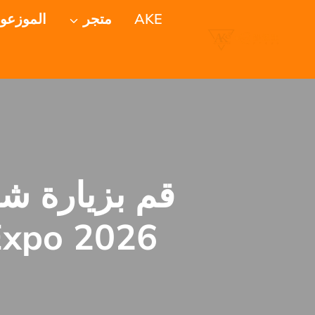
خطي
AKE
متجر
الموزعو
لى
لمحتوى
ms Expo 2026