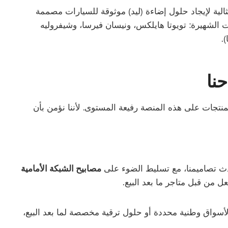
ض CIMP AutoEcosystems Expo منصة مثالية لإيجاد حلول إضاءة (ليد) موثوقة للسيارات مصممة
الشهيرة: تويوتا هايلكس، ونيسان فيرسا، وشيفروليه
.
نا
ث ابتكاراتنا من المنتجات على هذه المنصة رفيعة المستوى. لأننا نؤمن بأن
ث تصاميمنا، مع تسليط الضوء على
مصابيح الشبكة الأمامية
ل من قبل متاجر ما بعد البيع.
سواق وطنية محددة أو حلول ترقية مخصصة لما بعد البيع،