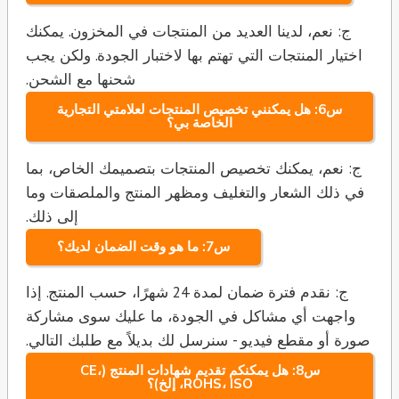
ج: نعم، لدينا العديد من المنتجات في المخزون. يمكنك
اختيار المنتجات التي تهتم بها لاختبار الجودة. ولكن يجب
شحنها مع الشحن.
س6: هل يمكنني تخصيص المنتجات لعلامتي التجارية
الخاصة بي؟
ج: نعم، يمكنك تخصيص المنتجات بتصميمك الخاص، بما
في ذلك الشعار والتغليف ومظهر المنتج والملصقات وما
إلى ذلك.
س7: ما هو وقت الضمان لديك؟
ج: نقدم فترة ضمان لمدة 24 شهرًا، حسب المنتج. إذا
واجهت أي مشاكل في الجودة، ما عليك سوى مشاركة
صورة أو مقطع فيديو - سنرسل لك بديلاً مع طلبك التالي.
س8: هل يمكنكم تقديم شهادات المنتج (CE،
ROHS، ISO، إلخ)؟