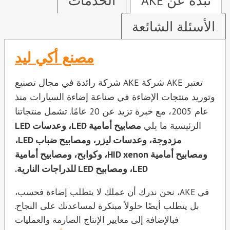
نبذة عن AKE
الخدمات
الأسئلة الشائعة
مصنع أكي ليد
تعتبر AKE شركة AKE شركة رائدة في مجال تصنيع
وتوريد منتجات الإضاءة في صناعة إضاءة السيارات منذ
عام 2005، مع خبرة تزيد عن 20 عامًا. تشمل منتجاتنا
الرئيسية ما يلي
مصابيح أمامية LED، وعدسات LED
مزدوجة، وعدسات ليزر، ومصابيح ضباب LED،
ومصابيح أمامية HID xenon، وكوابح، ومصابيح أمامية
LED، ومصابيح LED للدراجات النارية.
في AKE، نحن ندرك أن عملك لا يتطلب إضاءة فحسب،
بل يتطلب أيضًا حلولاً مبتكرة لمساعدتك على النجاح.
فبالإضافة إلى معايير الإنتاج الصارمة والعمليات