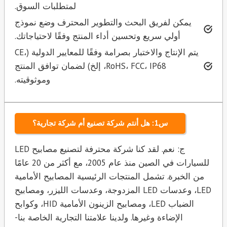
لمتطلبات السوق.
يمكن لفريق البحث والتطوير المحترف وضع نموذج
أولي سريع وتحسين أداء المنتج وفقًا لاحتياجاتك.
يتم الإنتاج والاختبار بصرامة وفقًا للمعايير الدولية (CE،
RoHS، FCC، IP68، إلخ) لضمان توافق المنتج
وموثوقيته.
س1: هل أنتم شركة تصنيع أم شركة تجارية؟
ج: نعم. لقد كنا شركة محترفة لتصنيع مصابيح LED
للسيارات في الصين منذ عام 2005، مع أكثر من 20 عامًا
من الخبرة. تشمل المنتجات الرئيسية المصابيح الأمامية
LED، وعدسات LED المزدوجة، وعدسات الليزر، ومصابيح
الضباب LED، ومصابيح الزينون الأمامية HID، وكوابح
الإضاءة وغيرها. ولدينا علامتنا التجارية الخاصة بنا-