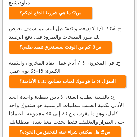
مياوديشنغ
س2: ما هي شروط الدفع لديكم؟
ج: T/T 30% كوديعة، و70% قبل التسليم. سوف نعرض
لك صور المنتجات والطرود قبل دفع الرصيد
س3: كم من الوقت سيستغرق تنفيذ طلبي؟
ج: في المخزون: 3-7 أيام عمل. نفاد المخزون والكمية
الكبيرة: 15-35 يوم عمل.
السؤال 4: ما هو موك لمبات مصابيح LED الأمامية؟
ج: بالنسبة لطلب العينة، لا بأس بقطعة واحدة. الحد
الأدنى لكمية الطلب للطلبات الرسمية هو صندوق واحد
كامل، وهو ما يقرب من 20 إلى 40 مجموعة، اعتمادًا
على الطراز والتغليف. فقط تحدث معنا بشأن متطلباتك.
س5: هل يمكنني شراء عينة للتحقق من الجودة؟