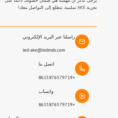
يرجى تذكر أن مهمتنا هي ضمان حصولك دائمًا على
تجربة AKE سلسة. نتطلع إلى التواصل معك!
راسلنا عبر البريد الإلكتروني
led-ake@ledmds.com
اتصل بنا
+8615876579719
واتساب
+8615876579719