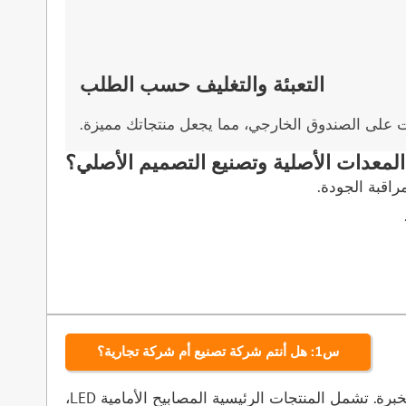
التعبئة والتغليف حسب الطلب
ت على الصندوق الخارجي، مما يجعل منتجاتك مميزة.
المعدات الأصلية وتصنيع التصميم الأصلي؟
س1: هل أنتم شركة تصنيع أم شركة تجارية؟
ج: نعم. لقد كنا شركة محترفة لتصنيع مصابيح LED للسيارات في الصين منذ عام 2005، مع أكثر من 20 عامًا من الخبرة. تشمل المنتجات الرئيسية المصابيح الأمامية LED،