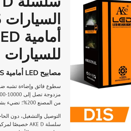
أمام
للسيارات
مصابيح LED أمامية D1S D1S بقوة 55 واط
من المصنع 200%؛ تضيء بشكل أكبر وأكثر وضوحًا.
التوصيل والتشغيل، دون الحاج