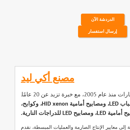
الدردشة الآن
إرسال استفسار
مصنع أكي ليد
تعتبر AKE شركة AKE شركة رائدة في مجال تصنيع وتوريد منتجات الإضاءة في صناعة إضاءة السيارات منذ عام 2005، مع خبرة تزيد عن 20 عامًا.
مصابيح أمامية LED، وعدسات LED مزدوجة، وعدسات ليزر، ومصابيح ضباب LED، ومصابيح أمامية HID xenon، وكوابح،
 ومصابيح LED للدراجات النارية.
ة إلى معايير الإنتاج الصارمة والعمليات المبسطة، نقدم