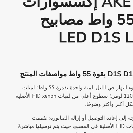
سلسلة AKE D إكسسوارات
السيارات 55 واط مصابيح
ية LED D1S LED
مواصفات المنتج
سطوع فائق وإضاءة تشبه ضوء النهار في الليل: لمبة واحدة بقدرة 55 واط؛ لمبات
مزدوجة تصل إلى 10000-12000 لومن؛ سطوع أعلى من لمبات HID xenon الأصلية
ة إلى إعادة التوصيل أو إزالة الصابورة: صُممت
سلسلة AKE D خصيصًا لمركبات HID الأصلية في المصنع، حيث يتم توصيلها مباشرةً