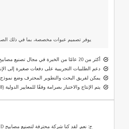
يوفر تصميم عبوات مخصصة، بما في ذلك الصناد
أكثر من 20 عامًا من الخبرة في مجال تصنيع مصابيح (ليد) لمصابيح السيارات، مع سلسلة توريد ناضجة ونظام صارم لمراقبة الجودة.
دعم الطلبيات التجريبية على دفعات صغيرة إلى الإ
يمكن لفريق البحث والتطوير المحترف وضع نموذج أول
يتم الإنتاج والاختبار بصرامة وفقًا للمعايير الدولية (CE، RoHS، FCC، IP68، إلخ) لضمان توافق المنتج وموثوقيته.