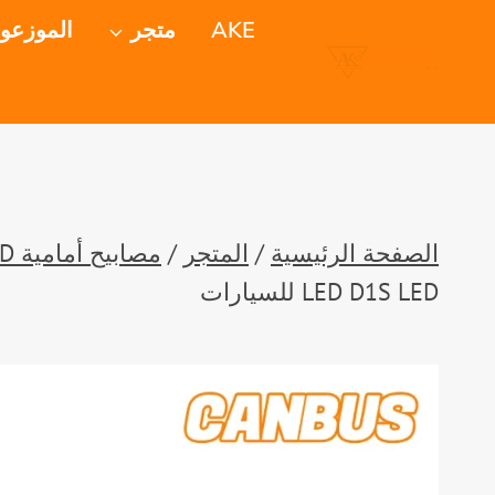
خطي
AKE
متجر
الموزعو
لى
لمحتوى
الصفحة الرئيسية
/
المتجر
/
مصابيح أمامية LED
LED D1S LED للسيارات