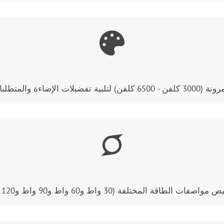
 في جميع أنحاء العالم.
ة (30 واط و60 واط و90 واط و120 واط وأعلى)، مما يضمن تحقيق المنتج لأفضل توازن.