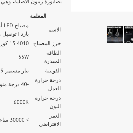
بصابورة زينون الأصلية، وهي ترقي
المعلمة
الاسم
بارد | توصيل 
خرز المصباح
4010 15 كور 4010 15 كور
الطاقة
55W
المقدرة
الفولتية
تيار مستمر 9-16 فولت
درجة حرارة
-40 درجة مئوية إلى 105 درجة مئوية
العمل
درجة حرارة
6000K
اللون
العمر
> 30000 ساعة
الافتراضي