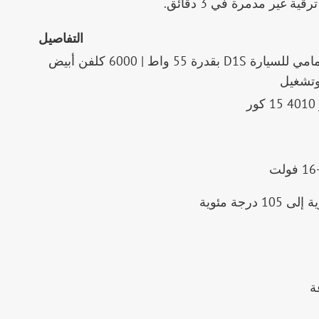
ة غير مدمرة في 3 دقائق.
التفاصيل
مصباح LED أمامي للسيارة D1S بقدرة 55 واط | 6000 كلفن أبيض
وتشغيل