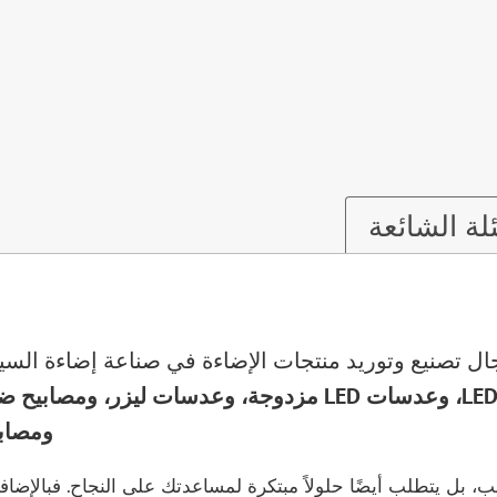
لة الشائعة
ومصابيح أمامية LED،
سب، بل يتطلب أيضًا حلولاً مبتكرة لمساعدتك على النجاح. فبالإضاف