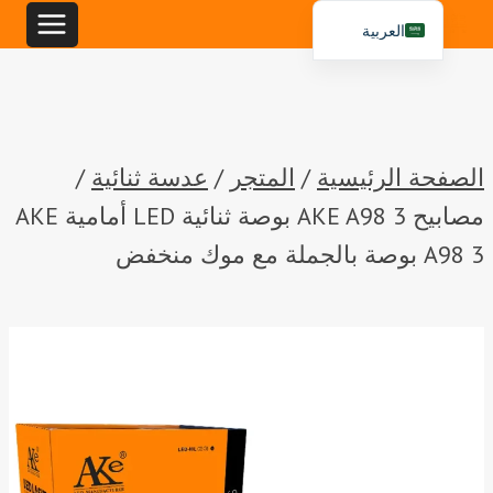
خطي
العربية
لى
English
لمحتوى
Español
Português
الصفحة الرئيسية
/
المتجر
/
عدسة ثنائية
/
مصابيح AKE A98 3 بوصة ثنائية LED أمامية AKE
A98 3 بوصة بالجملة مع موك منخفض