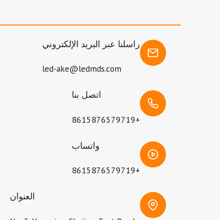
راسلنا عبر البريد الإلكتروني
led-ake@ledmds.com
اتصل بنا
+8615876579719
واتساب
+8615876579719
العنوان