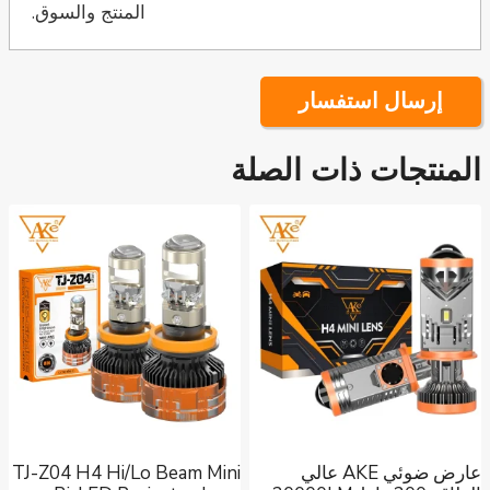
المنتج والسوق.
إرسال استفسار
المنتجات ذات الصلة
عارض ضوئي AKE عالي
TJ-Z04 H4 Hi/Lo Beam Mini