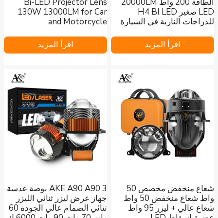
الطاقة 200 واط 20000LM
Bi-LED Projector Lens
LED صغير H4 BI LED
130W 13000LM for Car
للدراجات النارية في السيارة
and Motorcycle
اقرأ المزيد
اقرأ المزيد
شعاع منخفض مخصص 50
AKE A90 A90 3 بوصة عدسة
واط شعاع منخفض 50 واط
جهاز عرض ليزر ثنائي الليزر
شعاع عالي + ليزر 95 واط
ثنائي الصمام عالي الجودة 60
عدسة إسقاط LED
وات 70 وات 90 وات 6000 ك