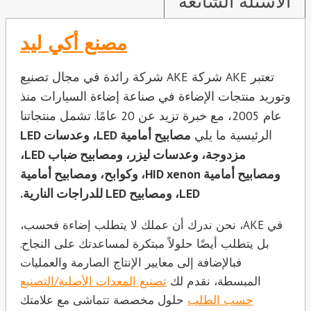
الأسئلة الشائعة
مصنع أكي ليد
تعتبر AKE شركة AKE شركة رائدة في مجال تصنيع
وتوريد منتجات الإضاءة في صناعة إضاءة السيارات منذ
عام 2005، مع خبرة تزيد عن 20 عامًا. تشمل منتجاتنا
الرئيسية ما يلي
مصابيح أمامية LED، وعدسات LED
مزدوجة، وعدسات ليزر، ومصابيح ضباب LED،
ومصابيح أمامية HID xenon، وكوابح، ومصابيح أمامية
LED، ومصابيح LED للدراجات النارية.
في AKE، نحن ندرك أن عملك لا يتطلب إضاءة فحسب،
بل يتطلب أيضًا حلولاً مبتكرة لمساعدتك على النجاح.
فبالإضافة إلى معايير الإنتاج الصارمة والعمليات
المبسطة، نقدم لك
تصنيع المعدات الأصلية/التصنيع
حسب الطلب
حلول مخصصة تتماشى مع علامتك