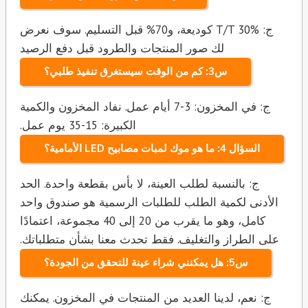
ج: T/T 30% كوديعة، و70% قبل التسليم. سوف نعرض
لك صور المنتجات والطرود قبل دفع الرصيد
س3: كم من الوقت سيستغرق تنفيذ طلبي؟
ج: في المخزون: 3-7 أيام عمل. نفاد المخزون والكمية
الكبيرة: 15-35 يوم عمل.
السؤال 4: ما هو موك لمبات مصابيح LED الأمامية؟
ج: بالنسبة لطلب العينة، لا بأس بقطعة واحدة. الحد
الأدنى لكمية الطلب للطلبات الرسمية هو صندوق واحد
كامل، وهو ما يقرب من 20 إلى 40 مجموعة، اعتمادًا
على الطراز والتغليف. فقط تحدث معنا بشأن متطلباتك.
س5: هل يمكنني شراء عينة للتحقق من الجودة؟
ج: نعم، لدينا العديد من المنتجات في المخزون. يمكنك