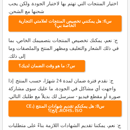
اختيار المنتجات التي تهتم بها لاختبار الجودة. ولكن يجب
شحنها مع الشحن.
س6: هل يمكنني تخصيص المنتجات لعلامتي التجارية
الخاصة بي؟
ج: نعم، يمكنك تخصيص المنتجات بتصميمك الخاص، بما
في ذلك الشعار والتغليف ومظهر المنتج والملصقات وما
إلى ذلك.
س7: ما هو وقت الضمان لديك؟
ج: نقدم فترة ضمان لمدة 24 شهرًا، حسب المنتج. إذا
واجهت أي مشاكل في الجودة، ما عليك سوى مشاركة
صورة أو مقطع فيديو - سنرسل لك بديلاً مع طلبك التالي.
س8: هل يمكنكم تقديم شهادات المنتج (CE،
ROHS، ISO، إلخ)؟
ج: نعم، يمكننا تقديم الشهادات اللازمة بناءً على متطلبات