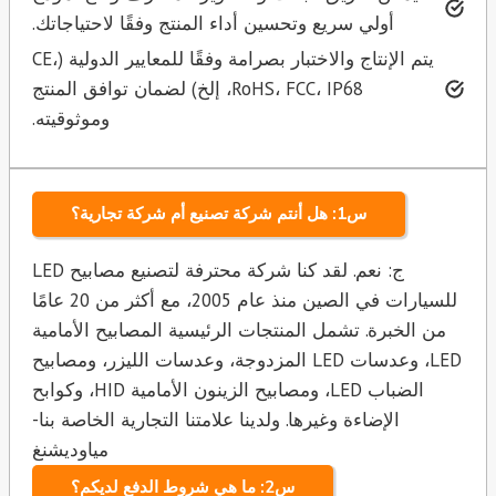
أولي سريع وتحسين أداء المنتج وفقًا لاحتياجاتك.
يتم الإنتاج والاختبار بصرامة وفقًا للمعايير الدولية (CE،
RoHS، FCC، IP68، إلخ) لضمان توافق المنتج
وموثوقيته.
س1: هل أنتم شركة تصنيع أم شركة تجارية؟
ج: نعم. لقد كنا شركة محترفة لتصنيع مصابيح LED
للسيارات في الصين منذ عام 2005، مع أكثر من 20 عامًا
من الخبرة. تشمل المنتجات الرئيسية المصابيح الأمامية
LED، وعدسات LED المزدوجة، وعدسات الليزر، ومصابيح
الضباب LED، ومصابيح الزينون الأمامية HID، وكوابح
الإضاءة وغيرها. ولدينا علامتنا التجارية الخاصة بنا-
مياوديشنغ
س2: ما هي شروط الدفع لديكم؟