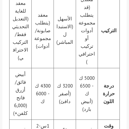
معقد
(قد
للغاية
يتطلب
معقد
الأسهل
(التعديل
مجموعة
(يتطلب
(الاستبدا
التحديثي
التركيب
أدوات
صابونة/
ل
فقط/
أو
مجموعة
المباشر)
التركيب
تركيب
أدوات)
الاحتراف
احترافي
ي)
)
أبيض
5000 ك
فائق/
درجة
- 6500
3200 ك
4300 ك
أزرق
حرارة
ك
(أصفر
- 6000
فاتح
اللون
(أبيض
دافئ)
ك
(6,000
بارد)
كلفن+)
وقت
1س-2