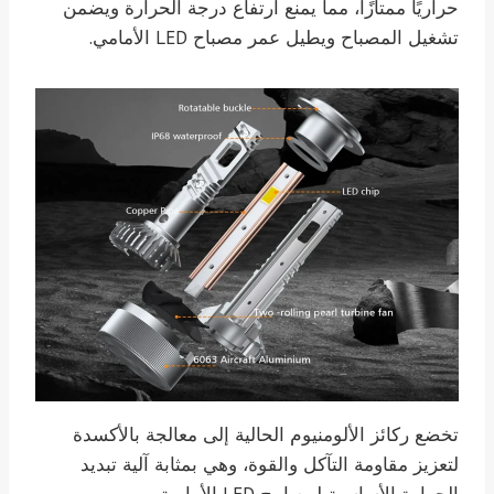
حراريًا ممتازًا، مما يمنع ارتفاع درجة الحرارة ويضمن
تشغيل المصباح ويطيل عمر مصباح LED الأمامي.
تخضع ركائز الألومنيوم الحالية إلى معالجة بالأكسدة
لتعزيز مقاومة التآكل والقوة، وهي بمثابة آلية تبديد