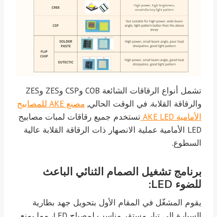
تشمل أنواع الرقاقات الشائعة COB وCSP وZES وZES
والرقاقة القلابة. في الوقت الحالي,
مصنع AKE للمصابيح
الأمامية AKE LED
تستخدم جميع رقاقات لمبات مصابيح
LED الأمامية عملية الانصهار ذات الرقاقة القلابة عالية
السطوع.
برنامج تشغيل الصمام الثنائي الباعث
للضوء LED:
يقوم المشغّل في المقام الأول بتحويل جهد بطارية
السيارة إلى تيار مستقر مناسب لمصباح LED، مما يمنع